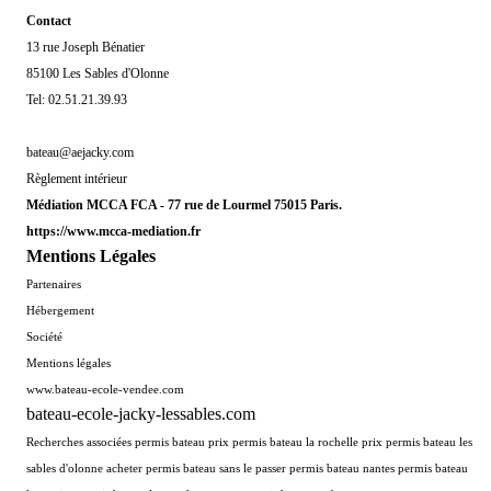
Contact
13 rue Joseph Bénatier
85100 Les Sables d'Olonne
Tel: 02.51.21.39.93
bateau@aejacky.com
Règlement intérieur
Médiation MCCA FCA - 77 rue de Lourmel 75015 Paris.
https://www.mcca-mediation.fr
Mentions Légales
Partenaires
Hébergement
Soci
été
Mentions légales
www.bateau-ecole-vendee.com
bateau-ecole-jacky-lessables.com
Recherches associées permis bateau prix permis bateau la rochelle prix permis bateau les
sables d'olonne acheter permis bateau sans le passer permis bateau nantes permis bateau