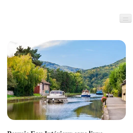
0
Accueil
S'inscrire aux Permis
Jet ski
Bon Cadeau
Remorque
Boutique en ligne