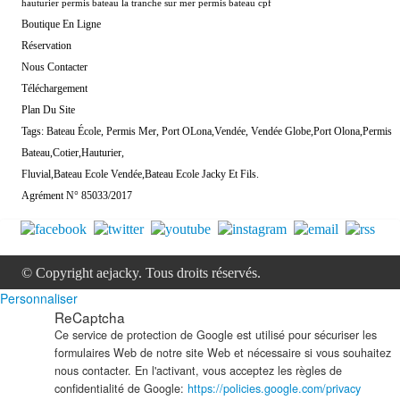
hauturier permis bateau la tranche sur mer permis bateau cpf
Boutique En Ligne
Réservation
Nous Contacter
Téléchargement
Plan Du Site
Tags: Bateau École, Permis Mer, Port OLona,Vendée, Vendée Globe,Port Olona,Permis
Bateau,Cotier,Hauturier,
Fluvial,Bateau Ecole Vendée,Bateau Ecole Jacky Et Fils.
Agrément N° 85033/2017
© Copyright aejacky. Tous droits réservés.
Personnaliser
ReCaptcha
Ce service de protection de Google est utilisé pour sécuriser les
formulaires Web de notre site Web et nécessaire si vous souhaitez
nous contacter. En l'activant, vous acceptez les règles de
confidentialité de Google:
https://policies.google.com/privacy