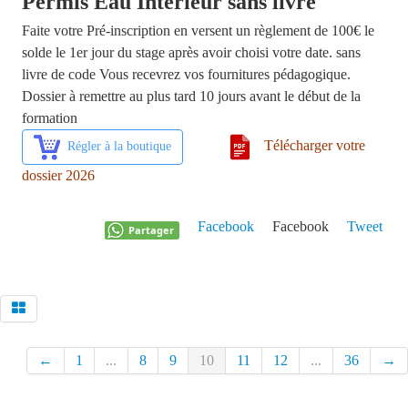
Permis Eau Intérieur sans livre
Menu
Faite votre Pré-inscription en versent un règlement de 100€ le
solde le 1er jour du stage après avoir choisi votre date. sans
livre de code Vous recevrez vos fournitures pédagogique.
Dossier à remettre au plus tard 10 jours avant le début de la
formation
Télécharger votre
Régler à la boutique
dossier 2026
Facebook
Facebook
Tweet
Partager
←
1
...
8
9
10
11
12
...
36
→