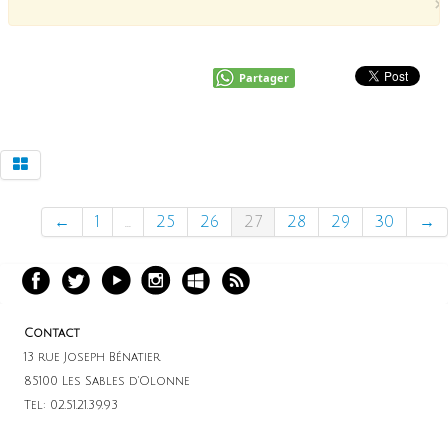
×
Partager
←
1
...
25
26
27
28
29
30
→
Contact
13 rue Joseph Bénatier
85100 Les Sables d'Olonne
Tel: 02.51.21.39.93