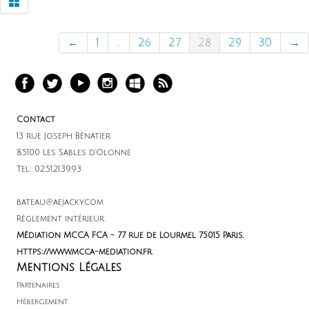
←
1
...
26
27
28
29
30
→
Contact
13 rue Joseph Bénatier
85100 Les Sables d'Olonne
Tel: 02.51.21.39.93
bateau@aejacky.com
Règlement intérieur
Médiation MCCA FCA - 77 rue de Lourmel 75015 Paris.
https://www.mcca-mediation.fr
Mentions Légales
Partenaires
Hébergement