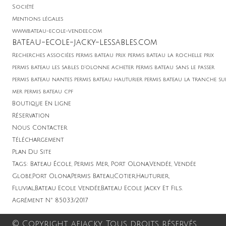
Soci
été
Mentions légales
www.bateau-ecole-vendee.com
bateau-ecole-jacky-lessables.com
Recherches associées permis bateau prix permis bateau la rochelle prix
permis bateau les sables d'olonne acheter permis bateau sans le passer
permis bateau nantes permis bateau hauturier permis bateau la tranche su
mer permis bateau cpf
Boutique En Ligne
Réservation
Nous Contacter
Téléchargement
Plan Du Site
Tags: Bateau École, Permis Mer, Port OLona,Vendée, Vendée
Globe,Port Olona,Permis Bateau,Cotier,Hauturier,
Fluvial,Bateau Ecole Vendée,Bateau Ecole Jacky Et Fils.
Agrément N° 85033/2017
© Copyright aejacky. Tous droits réservés.