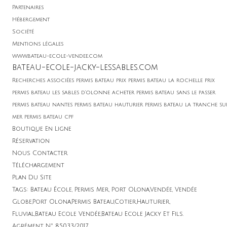
Partenaires
Hébergement
Soci
été
Mentions légales
www.bateau-ecole-vendee.com
bateau-ecole-jacky-lessables.com
Recherches associées permis bateau prix permis bateau la rochelle prix
permis bateau les sables d'olonne acheter permis bateau sans le passer
permis bateau nantes permis bateau hauturier permis bateau la tranche su
mer permis bateau cpf
Boutique En Ligne
Réservation
Nous Contacter
Téléchargement
Plan Du Site
Tags: Bateau École, Permis Mer, Port OLona,Vendée, Vendée
Globe,Port Olona,Permis Bateau,Cotier,Hauturier,
Fluvial,Bateau Ecole Vendée,Bateau Ecole Jacky Et Fils.
Agrément N° 85033/2017